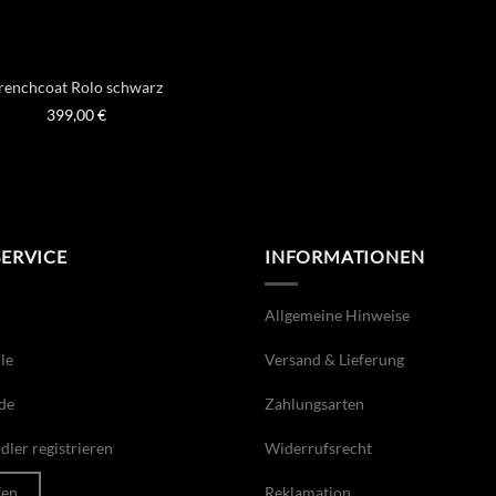
renchcoat Rolo schwarz
399,00
€
SERVICE
INFORMATIONEN
Allgemeine Hinweise
le
Versand & Lieferung
de
Zahlungsarten
ler registrieren
Widerrufsrecht
fen
Reklamation