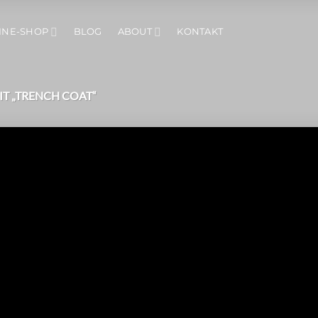
INE-SHOP
BLOG
ABOUT
KONTAKT
T „TRENCH COAT“