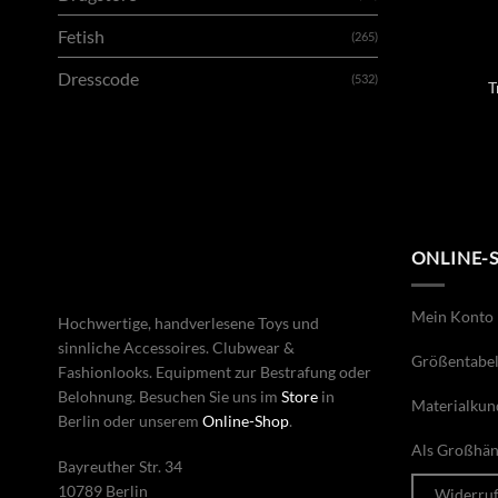
Fetish
(265)
Dresscode
(532)
T
ONLINE-
Mein Konto
Hochwertige, handverlesene Toys und
sinnliche Accessoires. Clubwear &
Größentabel
Fashionlooks. Equipment zur Bestrafung oder
Belohnung. Besuchen Sie uns im
Store
in
Materialkun
Berlin oder unserem
Online-Shop
.
Als Großhänd
Bayreuther Str. 34
10789 Berlin
Widerru