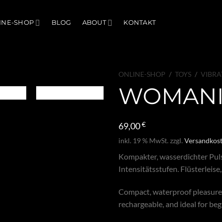
INE-SHOP
BLOG
ABOUT
KONTAKT
ONLINE-SHOP
/
TOYS
/
VIBR
WOMANI
69,00
€
inkl. 19 % MwSt.
zzgl.
Versandkos
Kompakter, wasserdichter Puls
Intensitätsstufen. Flüsterleise
Compact, waterproof pleasure a
rechargeable, and ideal for beg