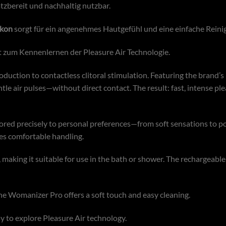
tzbereit und nachhaltig nutzbar.
ikon
sorgt für ein angenehmes Hautgefühl und eine einfache Reini
 zum Kennenlernen der Pleasure Air Technologie.
roduction to contactless clitoral stimulation. Featuring the brand
ntle air pulses—without direct contact. The result: fast, intense p
lored precisely to personal preferences—from soft sensations to pow
es comfortable handling.
, making it suitable for use in the bath or shower. The rechargeabl
the Womanizer Pro offers a soft touch and easy cleaning.
 to explore Pleasure Air technology.