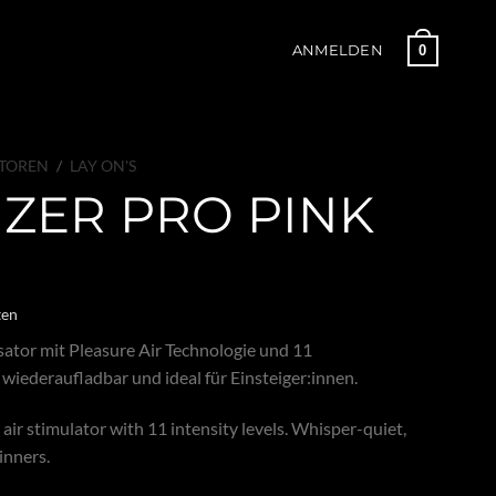
0
ANMELDEN
ATOREN
/
LAY ON'S
ZER PRO PINK
ten
ator mit Pleasure Air Technologie und 11
, wiederaufladbar und ideal für Einsteiger:innen.
ir stimulator with 11 intensity levels. Whisper-quiet,
inners.