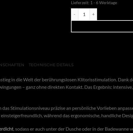
Lieferzeit:
1 - 6 Werktage
Womanizer Pro pink Menge
NSCHAFTEN
TECHNISCHE DETAILS
instieg in die Welt der berührungslosen Klitorisstimulation. Dank 
chwingungen – ganz ohne direkten Kontakt. Das Ergebnis: intensiv
ch das Stimulationsniveau präzise an persönliche Vorlieben anpasse
insteigerfreundlich, während das ergonomische, handliche Design
rdicht
, sodass er auch unter der Dusche oder in der Badewanne