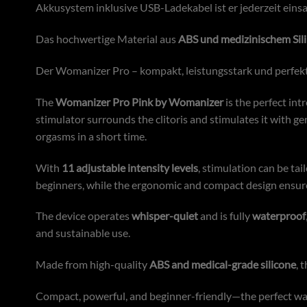
Akkusystem inklusive USB-Ladekabel ist er jederzeit einsa
Das hochwertige Material aus
ABS und medizinischem Sil
Der Womanizer Pro – kompakt, leistungsstark und perfekt
The
Womanizer Pro Pink by
Womanizer
is the perfect int
stimulator surrounds the clitoris and stimulates it with ge
orgasms in a short time.
With
11 adjustable intensity levels
, stimulation can be tai
beginners, while the ergonomic and compact design ensur
The device operates
whisper-quiet
and is fully
waterproof
and sustainable use.
Made from high-quality
ABS and medical-grade silicone
, 
Compact, powerful, and beginner-friendly—the perfect way