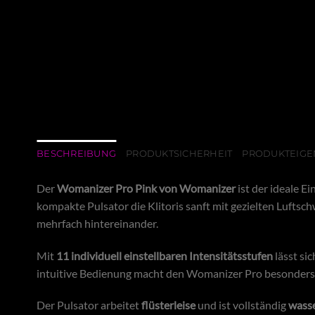
BESCHREIBUNG
PRODUKTSICHERHEIT
PRODUKTEIGE
Der
Womanizer Pro Pink von
Womanizer
ist der ideale E
kompakte Pulsator die Klitoris sanft mit gezielten Lufts
mehrfach hintereinander.
Mit
11 individuell einstellbaren Intensitätsstufen
lässt si
intuitive Bedienung macht den Womanizer Pro besonders e
Der Pulsator arbeitet
flüsterleise
und ist vollständig
wasse