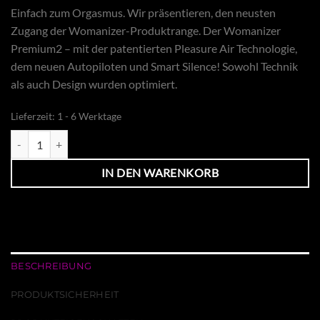
Einfach zum Orgasmus. Wir präsentieren, den neusten
Zugang der Womanizer-Produktrange. Der Womanizer
Premium2 – mit der patentierten Pleasure Air Technologie,
dem neuen Autopiloten und Smart Silence! Sowohl Technik
als auch Design wurden optimiert.
Lieferzeit:
1 - 6 Werktage
WOMANIZER Premium2 Pink Menge
IN DEN WARENKORB
BESCHREIBUNG
PRODUKTSICHERHEIT