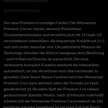
PRODUKTEIGENSCHAFTEN
TECHNISCHE DETAILS
Der neue Premium in trendigen Farben! Der Womanizer
Premium 2 ist ein starker, dennoch flüsterleiser
Druckwellenstimulator und verwöhnt jetzt mit 14 (statt 12)
verschiedenen Intensitäten, die bequem per Knopfdruck (+/-)
rauf und runter steuerbar sind. Die patentierte Pleasure Air
Technology stimuliert die Klitoris haargenau ohne Berührung
– auch in Bad und Dusche, da wasserdicht. Die neue
verbesserte Autopilot-Funktion wechselt die Intensitäten
automatisch, um das Verwöhnen noch überraschender zu
gestalten. Dank Smart Silence-Funktion wird der Womanizer
Premium 2 nur dann aktiviert, wenn der Kontakt zur Haut
gewährleistet ist. Bis dahin läuft der Premium 2 im nahezu
geräuschlosen Standby-Modus. Nach 10 Minuten Inaktivität
schaltet sich der Womanizer Premium 2 automatisch ab. Der
handliche schlanke Verwöhner ist mit einer Full Soft Touch-