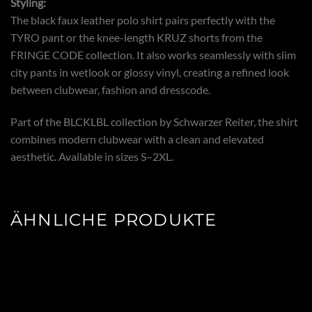
Styling:
The black faux leather polo shirt pairs perfectly with the
TYRO pant or the knee-length KRUZ shorts from the
FRINGE CODE collection. It also works seamlessly with slim
city pants in wetlook or glossy vinyl, creating a refined look
between clubwear, fashion and dresscode.
Part of the BLCKLBL collection by Schwarzer Reiter, the shirt
combines modern clubwear with a clean and elevated
aesthetic. Available in sizes S–2XL.
ÄHNLICHE PRODUKTE