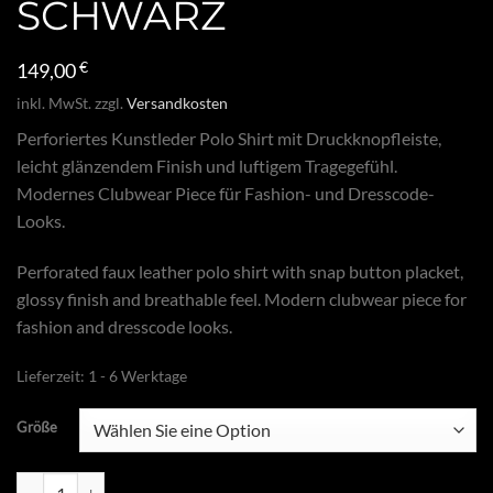
SCHWARZ
149,00
€
inkl. MwSt.
zzgl.
Versandkosten
Perforiertes Kunstleder Polo Shirt mit Druckknopfleiste,
leicht glänzendem Finish und luftigem Tragegefühl.
Modernes Clubwear Piece für Fashion- und Dresscode-
Looks.
Perforated faux leather polo shirt with snap button placket,
glossy finish and breathable feel. Modern clubwear piece for
fashion and dresscode looks.
Lieferzeit:
1 - 6 Werktage
Größe
Polo Shirt Kunstleder perforiert schwarz Menge