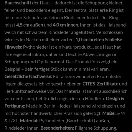
Bauchschnitt
der Haut – dadurch ist die Schuppung kleiner,
feiner und besonders elegant. Der zentral platzierte Ring ist
mit einer Schlaufe aus feinem Rindsleder fixiert. Der Ring
misst
4,5 cm außen
und
4,0 cm innen
. Innen ist das Halsband
weich mit schwarzem Rindsleder abgefüttert. Verschlossen
wird es im Nacken mit einer zarten,
1,0 cm breiten Schließe
.
Hinweis:
Pythonleder ist ein Naturprodukt. Jede Haut hat
ihre eigene Struktur, daher sind leichte Abweichungen in
Schuppung und Optik normal. Das Produktfoto zeigt ein
Beispiel – dein fertiges Stück kann minimal variieren.
Gesetzliche Nachweise:
Für alle verwendeten Exotenleder
liegen die gesetzlich vorgeschriebenen
CITES-Zertifikate
und
Herkunftsnachweise vor. Das Material stammt ausschließlich
von deutschen, behördlich registrierten Händlern.
Design &
Fertigung:
Made in Berlin – jedes Halsband wird einzeln und
mit höchster handwerklicher Präzision gefertigt.
Maße:
S/M
& L/XL.
Material:
Pythonleder (Bauchschnitt) außen,
Rindsleder innen.
Besonderheiten:
Filigrane Schuppung,