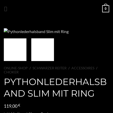
Zum
0
Inhalt
springen
ONLINE-SHOP
/
SCHWARZER REITER
/
ACCESSOIRES
/
CHOKER
PYTHONLEDERHALSB
AND SLIM MIT RING
119,00
€