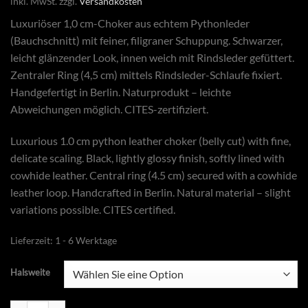
inkl. MwSt.
zzgl.
Versandkosten
Luxuriöser 1,0 cm-Choker aus echtem Pythonleder
(Bauchschnitt) mit feiner, filigraner Schuppung. Schwarzer,
leicht glänzender Look, innen weich mit Rindsleder gefüttert.
Zentraler Ring (4,5 cm) mittels Rindsleder-Schlaufe fixiert.
Handgefertigt in Berlin. Naturprodukt – leichte
Abweichungen möglich. CITES-zertifiziert.
Luxurious 1.0 cm python leather choker (belly cut) with fine,
delicate scaling. Black, lightly glossy finish, softly lined with
cowhide leather. Central ring (4.5 cm) secured with a cowhide
leather loop. Handcrafted in Berlin. Natural material – slight
variations possible. CITES certified.
Lieferzeit:
1 - 6 Werktage
Halsweite
Pythonlederhalsband Slim mit Ring Menge