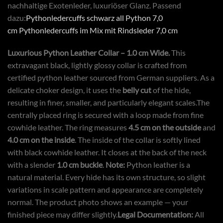
nachhaltige Exotenleder, luxuriöser Glanz. Passend
dazu:
Pythonledercuffs schwarz all Python 7,0
cm
Pythonledercuffs im Mix mit Rindsleder 7,0 cm
Luxurious Python Leather Collar – 1.0 cm Wide.
This
extravagant black, lightly glossy collar is crafted from
certified python leather sourced from German suppliers. As a
delicate choker design, it uses the
belly cut
of the hide,
resulting in finer, smaller, and particularly elegant scales.The
centrally placed ring is secured with a loop made from fine
cowhide leather. The ring measures
4.5 cm on the outside
and
4.0 cm on the inside
. The inside of the collar is softly lined
with black cowhide leather. It closes at the back of the neck
with a slender
1.0 cm buckle
.
Note:
Python leather is a
natural material. Every hide has its own structure, so slight
variations in scale pattern and appearance are completely
normal. The product photo shows an example — your
finished piece may differ slightly.
Legal Documentation:
All