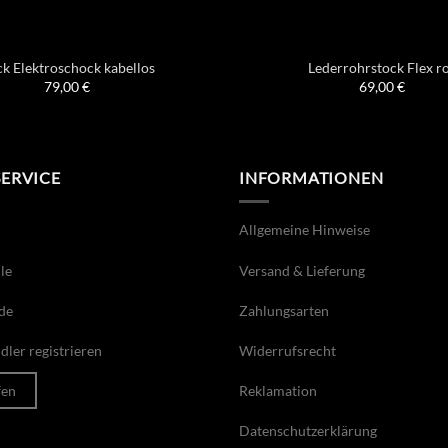
ck Elektroschock kabellos
Lederrohrstock Flex r
79,00
€
69,00
€
SERVICE
INFORMATIONEN
Allgemeine Hinweise
le
Versand & Lieferung
de
Zahlungsarten
ler registrieren
Widerrufsrecht
fen
Reklamation
Datenschutzerklärung