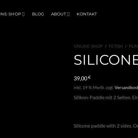
INE-SHOP
BLOG
ABOUT
KONTAKT
ONLINE-SHOP
/
FETISH
/
PLA
SILICON
39,00
€
inkl. 19 % MwSt.
zzgl.
Versandkos
Silikon-Paddle mit 2 Seiten. Ei
Silicone paddle with 2 sides. 