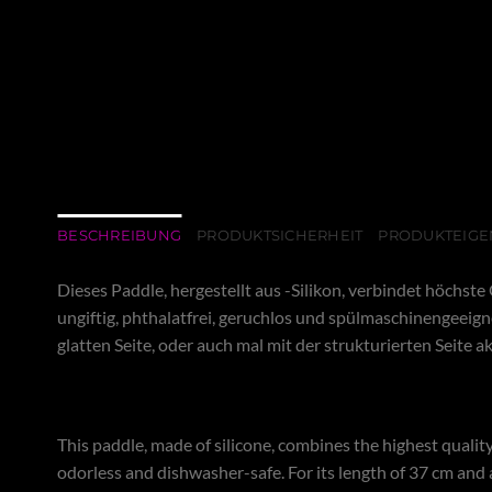
BESCHREIBUNG
PRODUKTSICHERHEIT
PRODUKTEIGE
Dieses Paddle, hergestellt aus -Silikon, verbindet höchs
ungiftig, phthalatfrei, geruchlos und spülmaschinengeeign
glatten Seite, oder auch mal mit der strukturierten Seite a
This paddle, made of silicone, combines the highest qualit
odorless and dishwasher-safe. For its length of 37 cm and a