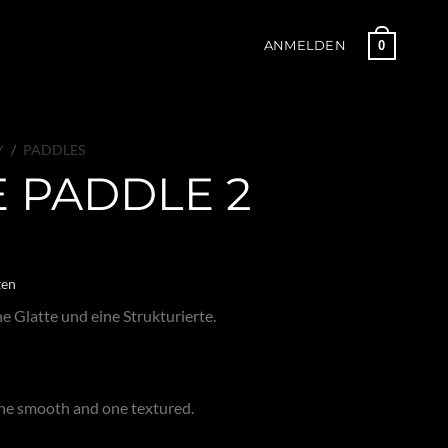
0
ANMELDEN
Y
/
PADDLES
E PADDLE 2
ten
ne Glatte und eine Strukturierte.
One smooth and one textured.