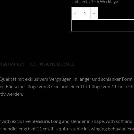
Lieferzeit:
1 - 6 Werktage
Silicone Paddle 2 Menge
NSCHAFTEN
TECHNISCHE DETAILS
te Qualität mit exklusivem Vergnügen. In langer und schlanker For
et. Für seine Länge von 37 cm und einer Grifflänge von 11 cm rech
ktiv werden.
y with exclusive pleasure. Long and slender in shape, with soft and
 handle length of 11 cm, it is quite stable in swinging behavior. Y