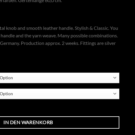
erfarben. Gertenlänge 60,0 cm.
tal knob and smooth leather handle. Stylish & Classic. You
er handle and the yarn weave. Many possible combinations.
 Germany. Production approx. 2 weeks. Fittings are silver
Menge
IN DEN WARENKORB