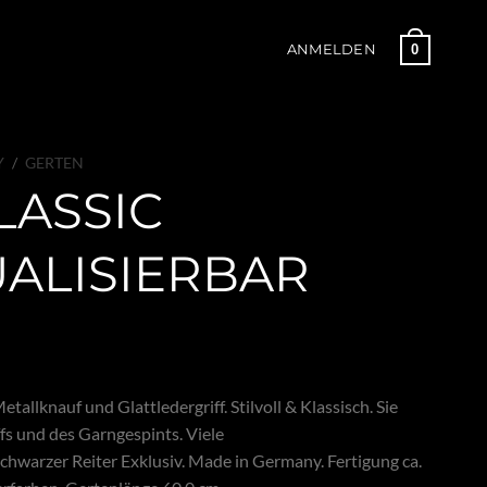
0
ANMELDEN
Y
/
GERTEN
LASSIC
UALISIERBAR
allknauf und Glattledergriff. Stilvoll & Klassisch. Sie
fs und des Garngespints. Viele
hwarzer Reiter Exklusiv. Made in Germany. Fertigung ca.