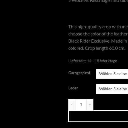
2 Wochen. Beschläge sind silb
This high-quality crop with me
choose the color of the leath
Black Rider Exclusive. Made in
colored. Crop length 60.0 cm.
Lieferzeit:
14 - 18 Werktage
Garngespinst
Leder
Gerte Classic individualisierbar 