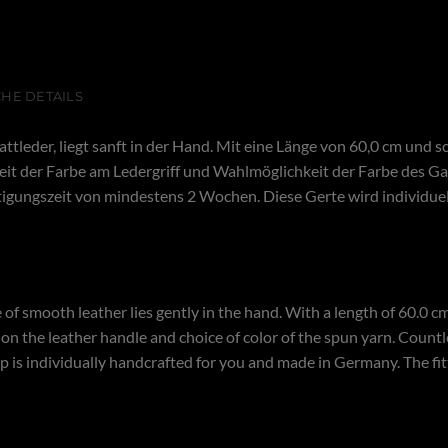
HE DETAILS
ttleder, liegt sanft in der Hand. Mit eine Länge von 60,0 cm und s
t der Farbe am Ledergriff und Wahlmöglichkeit der Farbe des Ga
ertigungszeit von mindestens 2 Wochen. Diese Gerte wird individue
f smooth leather lies gently in the hand. With a length of 60.0 cm 
 the leather handle and choice of color of the spun yarn. Countles
p is individually handcrafted for you and made in Germany. The fitt