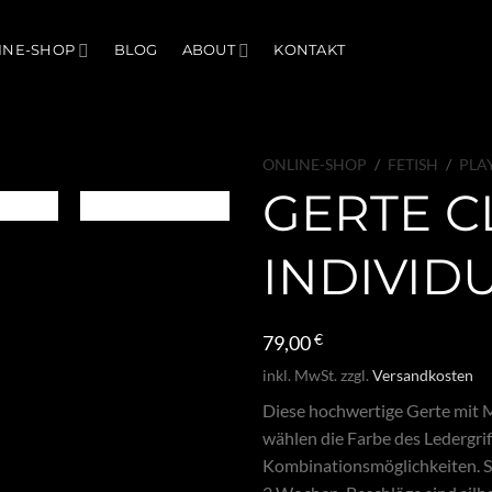
INE-SHOP
BLOG
ABOUT
KONTAKT
ONLINE-SHOP
/
FETISH
/
PLA
GERTE C
INDIVID
79,00
€
inkl. MwSt.
zzgl.
Versandkosten
Diese hochwertige Gerte mit Met
wählen die Farbe des Ledergrif
Kombinationsmöglichkeiten. Sc