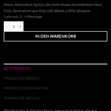
Feine, dekorative Spitze, die noch etwas durchblicken lässt.
Fine, decorative lace that still allows a little glimpse.
Lieferzeit:
1 - 6 Werktage
Blindfold Spitze schwarz Menge
IN DEN WARENKORB
BESCHREIBUNG
PRODUKTSICHERHEIT
PRODUKTEIGENSCHAFTEN
TECHNISCHE DETAILS
Blindfold für Anfänger! Feine, dekorative Spitze, die gut