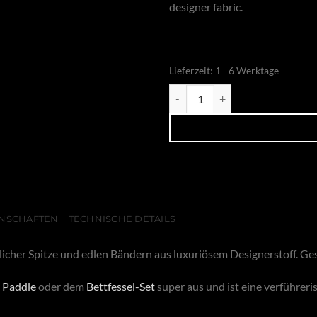
designer fabric.
Lieferzeit:
1 - 6 Werktage
Blindfold Red-Satin Menge
NSCHAFTEN
TECHNISCHE DETAILS
cher Spitze und edlen Bändern aus luxuriösem Designerstoff. Ge
,
Paddle
oder dem
Bettfessel-Set
super aus und ist eine verführeri