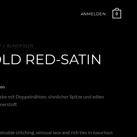
0
ANMELDEN
Y
/
BLINDFOLDS
LD RED-SATIN
ten
ke mit Doppelnähten, sinnlicher Spitze und edlen
erstoff.
uble stitching, sensual lace and rich ties in luxurious