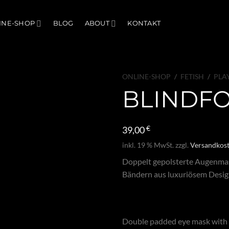
INE-SHOP
BLOG
ABOUT
KONTAKT
ONLINE-SHOP
/
FETISH
/
PLA
BLINDFO
39,00
€
inkl. 19 % MwSt.
zzgl.
Versandkos
Doppelt gepolsterte Augenmas
Bändern aus luxuriösem Design
Double padded eye mask with do