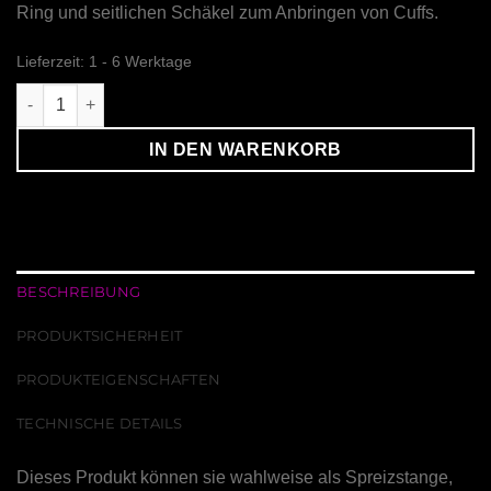
Ring und seitlichen Schäkel zum Anbringen von Cuffs.
Lieferzeit:
1 - 6 Werktage
Spreizstange kurz Menge
IN DEN WARENKORB
BESCHREIBUNG
PRODUKTSICHERHEIT
PRODUKTEIGENSCHAFTEN
TECHNISCHE DETAILS
Dieses Produkt können sie wahlweise als Spreizstange,