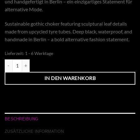
und handgefertigt in Berlin – ein einzigartiges Statement für
alternative Mode.
Sustainable gothic choker featuring sculptural leaf details
made from upcycled tyre tubes. Deep black, waterproof, and
handmade in Berlin – a bold alternative fashion statement.
Lieferzeit:
1 - 6 Werktage
Rubber Choker Jungle Calling Menge
IN DEN WARENKORB
BESCHREIBUNG
ZUSÄTZLICHE INFORMATION