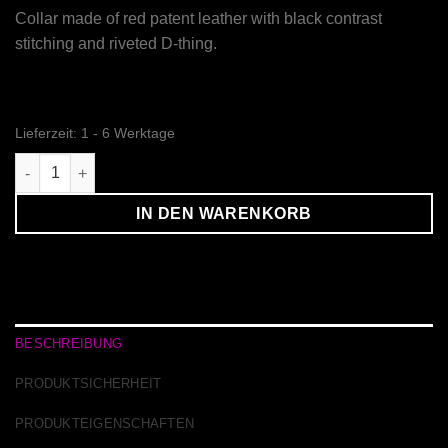
Collar made of red patent leather with black contrast
stitching and riveted D-thing.
Lieferzeit:
1 - 6 Werktage
Echtlederlackhalsband Painted Red Menge
IN DEN WARENKORB
BESCHREIBUNG
PRODUKTSICHERHEIT
PRODUKTEIGENSCHAFTEN