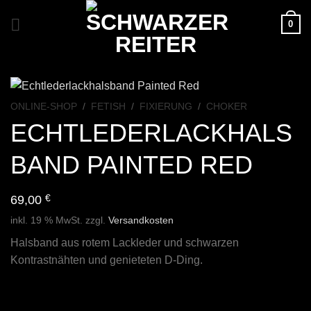
Zum
0
Inhalt
springen
ONLINE-SHOP
/
FETISH
/
FIXIERUNG
/
CHOKER
ECHTLEDERLACKHALS
BAND PAINTED RED
69,00
€
inkl. 19 % MwSt.
zzgl.
Versandkosten
Halsband aus rotem Lackleder und schwarzen
Kontrastnähten und genieteten D-Ding.