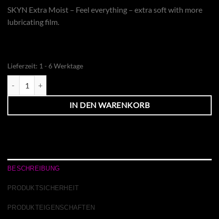
SKYN Extra Moist – Feel everything – extra soft with more
lubricating film.
Lieferzeit:
1 - 6 Werktage
Skyn Extra Feucht 10 Menge
IN DEN WARENKORB
BESCHREIBUNG
PRODUKTSICHERHEIT
PRODUKTEIGENSCHAFTEN