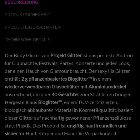
BESCHREIBUNG
PRODUKTSICHERHEIT
PRODUKTEIGENSCHAFTEN
TECHNISCHE DETAILS
Der Body Glitter von
Projekt Glitter
ist das perfekte Add-on
für Clubnächte, Festivals, Partys, Konzerte und jeden Look,
der einen Hauch von Glamour braucht. Der sexy lila Glitzer
enthält
2 g pflanzenbasiertes Bioglitter™
in einem
wiederverwendbaren Glasbehälter mit Aluminiumdeckel
–
ausreichend, um über
40 Gesichter
zum Strahlen zu bringen.
Hergestellt aus
Bioglitter™
, einem TÜV-zertifizierten,
biologisch abbaubaren Material in Kosmetikqualität, basiert
dieser Glitter auf nachhaltig gewonnener Pflanzenzellulose
statt Plastik. Das Produkt ist
ungiftig, hautfreundlich und
sicher
für Haut, Körper und Haar. Die Verpackung ist