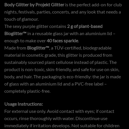
Body Glitter by Projekt Glitter
is the perfect add-on for club
nights, festivals, parties, concerts, and any look that needs a
touch of glamour.
The sexy purple glitter contains
2 g of plant-based
Bioglitter™
in a reusable glass jar with an aluminium lid –
enough to make over
40 faces sparkle
.
Made from
Bioglitter™
, a TÜV-certified, biodegradable
material in cosmetic grade, this glitter is produced from
sustainably sourced plant cellulose instead of plastic. The
product is non-toxic, skin-friendly, and safe for use on skin,
body, and hair. The packaging is eco-friendly: the jar is made
of glass with an aluminium lid and a PVC-free label –
completely plastic-free.
Usage Instructions:
For external use only. Avoid contact with eyes; if contact
occurs, rinse thoroughly with water. Discontinue use
immediately if irritation develops. Not suitable for children