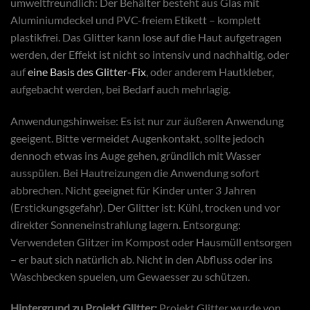
umweltfreundlich: Der Behälter besteht aus Glas mit
Aluminiumdeckel und PVC-freiem Etikett – komplett
plastikfrei. Das Glitter kann lose auf die Haut aufgetragen
werden, der Effekt ist nicht so intensiv und nachhaltig, oder
auf
eine Basis des Glitter-Fix
, oder anderem Hautkleber,
aufgebacht werden, bei Bedarf auch mehrlagig.
Anwendungshinweise: Es ist nur zur äußeren Anwendung
geeigent. Bitte vermeidet Augenkontakt, sollte jedoch
dennoch etwas ins Auge gehen, gründlich mit Wasser
ausspülen. Bei Hautreizungen die Anwendung sofort
abbrechen. Nicht geeignet für Kinder unter 3 Jahren
(Erstickungsgefahr). Der Glitter ist: Kühl, trocken und vor
direkter Sonneneinstrahlung lagern. Entsorgung:
Verwendeten Glitzer im Kompost oder Hausmüll entsorgen
– er baut sich natürlich ab. Nicht in den Abfluss oder ins
Waschbecken spuelen, um Gewaesser zu schützen.
Hintergrund zu Projekt Glitter:
Projekt Glitter wurde von