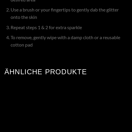
Use a brush or your fingertips to gently dab the glitter
onto the skin
Repeat steps 1 & 2 for extra sparkle
To remove, gently wipe with a damp cloth or a reusable
cotton pad
ÄHNLICHE PRODUKTE