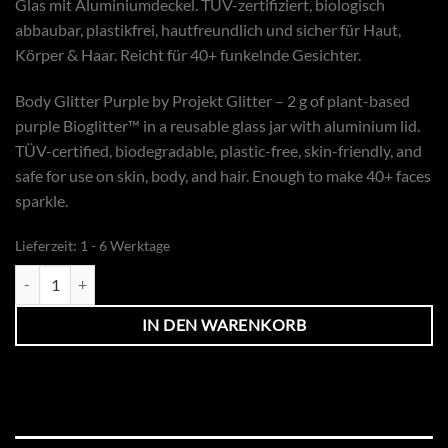
Glas mit Aluminiumdeckel. TÜV-zertifiziert, biologisch
abbaubar, plastikfrei, hautfreundlich und sicher für Haut,
Körper & Haar. Reicht für 40+ funkelnde Gesichter.
Body Glitter Purple by Projekt Glitter – 2 g of plant-based
purple Bioglitter™ in a reusable glass jar with aluminium lid.
TÜV-certified, biodegradable, plastic-free, skin-friendly, and
safe for use on skin, body, and hair. Enough to make 40+ faces
sparkle.
Lieferzeit:
1 - 6 Werktage
Body Glitter ECO Chunky Purple 2gr. Menge
IN DEN WARENKORB