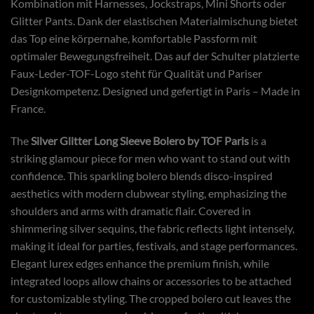
Kombination mit Harnesses, Jockstraps, Mini Shorts oder
Glitter Pants. Dank der elastischen Materialmischung bietet
das Top eine körpernahe, komfortable Passform mit
optimaler Bewegungsfreiheit. Das auf der Schulter platzierte
Faux-Leder-TOF-Logo steht für Qualität und Pariser
Designkompetenz. Designed und gefertigt in Paris – Made in
France.
The
Silver Glitter Long Sleeve Bolero by
TOF Paris
is a
striking glamour piece for men who want to stand out with
confidence. This sparkling bolero blends disco-inspired
aesthetics with modern clubwear styling, emphasizing the
shoulders and arms with dramatic flair. Covered in
shimmering silver sequins, the fabric reflects light intensely,
making it ideal for parties, festivals, and stage performances.
Elegant lurex edges enhance the premium finish, while
integrated loops allow chains or accessories to be attached
for customizable styling. The cropped bolero cut leaves the