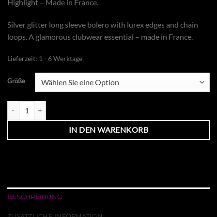
Highlight – Made in France.
Silver glitter long sleeve bolero with lurex edges and chain
loops. A glamorous clubwear essential – made in France.
Lieferzeit:
1 - 6 Werktage
Größe
Bolero Langarm silber Glitter Menge
IN DEN WARENKORB
BESCHREIBUNG
ZUSÄTZLICHE INFORMATION