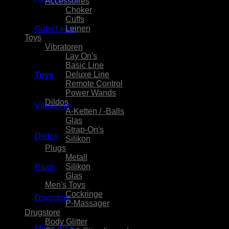
Accessoires
(75)
Choker
(34)
Cuffs
(29)
Leinen
(12)
Gutscheine
Toys
(137)
Vibratoren
(48)
Lay On's
(15)
Basic Line
(3)
Deluxe Line
(25)
Toys
Remote Control
(5)
Power Wands
(7)
Dildos
(48)
Vibratoren
A-Ketten / -Balls
(7)
Glas
(9)
Strap-On's
(14)
Dildos
Silikon
(26)
Plugs
(22)
Metall
(5)
Silikon
(14)
Plugs
Glas
(5)
Men's Toys
(23)
Cockringe
(12)
Drugstore
P-Massager
(11)
Drugstore
(60)
Body Glitter
(11)
Men's Toys