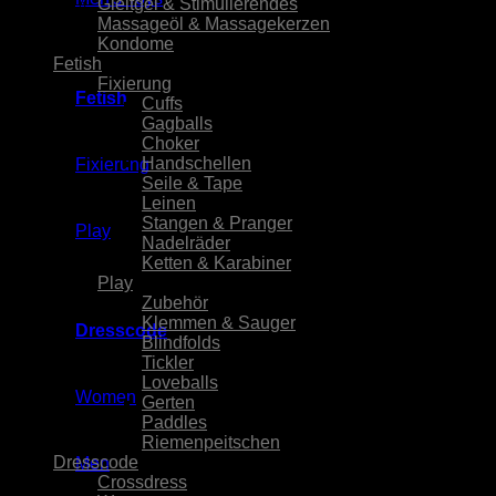
Gleitgel & Stimulierendes
(36)
Massageöl & Massagekerzen
(7)
Kondome
(6)
Fetish
(265)
Fixierung
(159)
Fetish
Cuffs
(41)
Gagballs
(17)
Choker
(46)
Handschellen
(1)
Fixierung
Seile & Tape
(20)
Leinen
(18)
Stangen & Pranger
(9)
Play
Nadelräder
(1)
Ketten & Karabiner
(12)
Play
(106)
Zubehör
(4)
Klemmen & Sauger
(16)
Dresscode
Blindfolds
(16)
Tickler
(3)
Loveballs
(4)
Women
Gerten
(24)
Paddles
(13)
Riemenpeitschen
(27)
Dresscode
(532)
Men
Crossdress
(25)