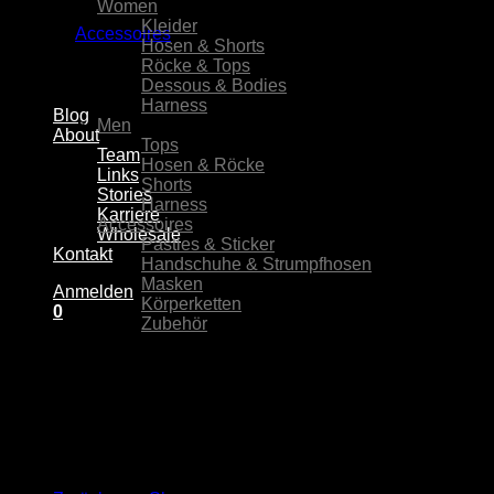
Women
(238)
Kleider
(49)
Accessoires
Hosen & Shorts
(17)
Röcke & Tops
(63)
Dessous & Bodies
(84)
Harness
(39)
Blog
Men
(215)
About
Tops
(88)
Team
Hosen & Röcke
(36)
Links
Shorts
(51)
Stories
Harness
(47)
Karriere
Accessoires
(81)
Wholesale
Pasties & Sticker
(18)
Kontakt
Handschuhe & Strumpfhosen
(15)
Masken
(28)
Anmelden
Körperketten
(5)
0
Zubehör
(16)
Warenkorb
Es befinden sich keine Produkte im Warenkorb.