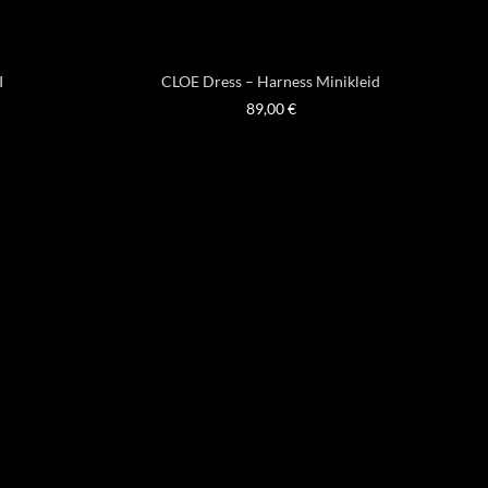
I
CLOE Dress – Harness Minikleid
89,00
€