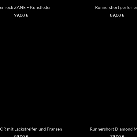
enrock ZANE – Kunstleder
Runnershort perforie
99,00
€
89,00
€
OR mit Lackstreifen und Fransen
Runnershort Diamond 
99,00
€
79,00
€