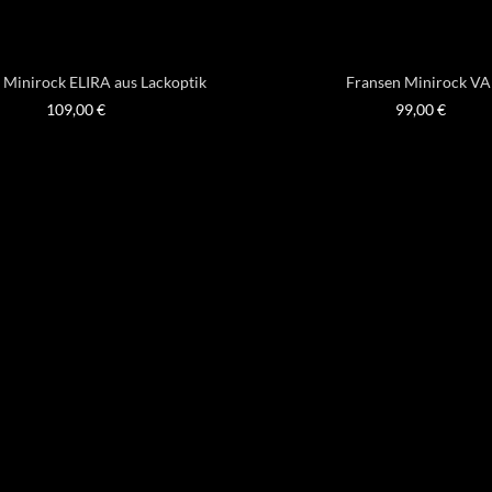
 Minirock ELIRA aus Lackoptik
Fransen Minirock VA
109,00
€
99,00
€