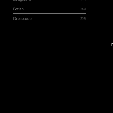
Fetish
(265)
Dresscode
(532)
F