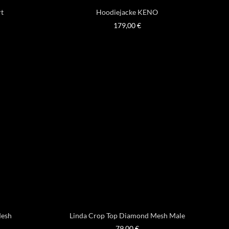
rt
Hoodiejacke KENO
179,00
€
Mesh
Linda Crop Top Diamond Mesh Male
79,00
€